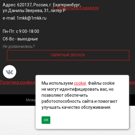
‹
Адрес: 620137, Россия, г. Екатеринбург,
Вернуться к разделу
ул.Данилы Зверева, 31, литер Р
e-mail: 1mkk@1mkk.ru
Пн-Пт: с 9:00-18:00
Сб-Вс - выходные
Не дозвонились?
ОБРАТНЫЙ ЗВОНОК
Политика конфиденциальности и обработки персональных данных
Мы используем
cookie
. Файлы cookie
не могут идентифицировать вас, но
позволяют обеспечить
Межрегиональная кабельная компания, 2016 ©
работоспособность сайта и помогают
улучшать качество обслуживания.
ОК