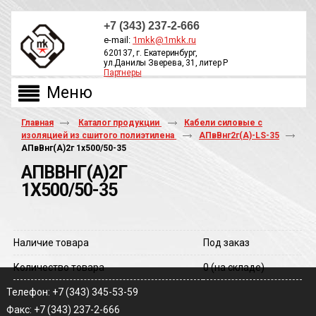
+7 (343) 237-2-666
e-mail:
1mkk@1mkk.ru
620137, г. Екатеринбург,
ул.Данилы Зверева, 31, литер Р
Партнеры
ОБРАТНЫЙ ЗВОНОК
Главная
Каталог продукции
Кабели силовые с
изоляцией из сшитого полиэтилена
АПвВнг2г(А)-LS-35
АПвВнг(A)2г 1х500/50-35
АПВВНГ(A)2Г
1Х500/50-35
Наличие товара
Под заказ
Количество товара
0
(на складе)
Телефон: +7 (343) 345-53-59
Факс: +7 (343) 237-2-666