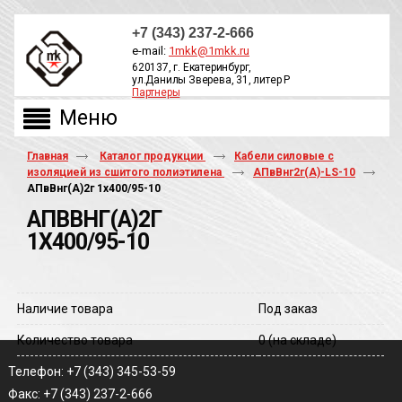
+7 (343) 237-2-666
e-mail:
1mkk@1mkk.ru
620137, г. Екатеринбург,
ул.Данилы Зверева, 31, литер Р
Партнеры
ОБРАТНЫЙ ЗВОНОК
Главная
Каталог продукции
Кабели силовые с
изоляцией из сшитого полиэтилена
АПвВнг2г(А)-LS-10
АПвВнг(A)2г 1х400/95-10
АПВВНГ(A)2Г
1Х400/95-10
Наличие товара
Под заказ
Количество товара
0
(на складе)
Телефон: +7 (343) 345-53-59
Факс: +7 (343) 237-2-666