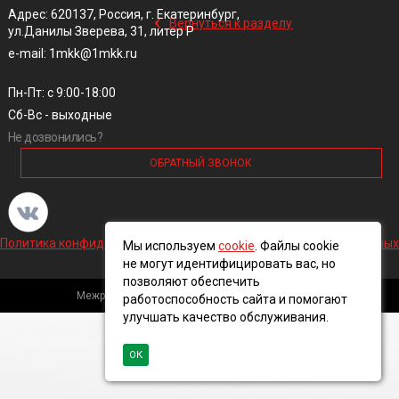
‹
Адрес: 620137, Россия, г. Екатеринбург,
Вернуться к разделу
ул.Данилы Зверева, 31, литер Р
e-mail: 1mkk@1mkk.ru
Пн-Пт: с 9:00-18:00
Сб-Вс - выходные
Не дозвонились?
ОБРАТНЫЙ ЗВОНОК
Политика конфиденциальности и обработки персональных данных
Мы используем
cookie
. Файлы cookie
не могут идентифицировать вас, но
позволяют обеспечить
Межрегиональная кабельная компания, 2016 ©
работоспособность сайта и помогают
улучшать качество обслуживания.
ОК