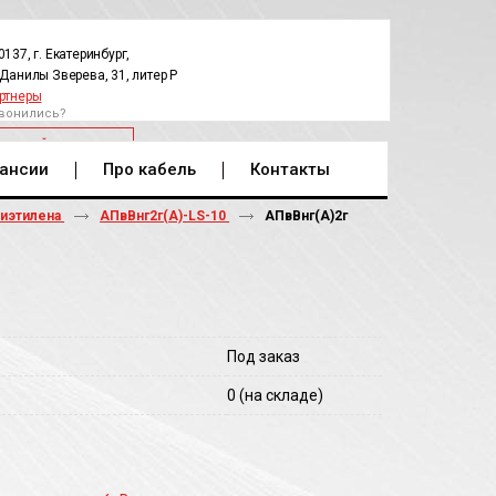
0137, г. Екатеринбург,
.Данилы Зверева, 31, литер Р
ртнеры
вонились?
РАТНЫЙ ЗВОНОК
ансии
Про кабель
Контакты
лиэтилена
АПвВнг2г(А)-LS-10
АПвВнг(A)2г
Под заказ
0
(на складе)