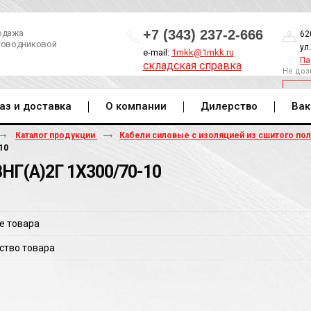
+7 (343) 237-2-666
одажа
62
роводниковой
ул
e-mail:
1mkk@1mkk.ru
Па
складская справка
Не доз
ОБ
аз и доставка
О компании
Дилерство
Вак
Каталог продукции
Кабели силовые с изоляцией из сшитого по
10
НГ(A)2Г 1Х300/70-10
е товара
ство товара