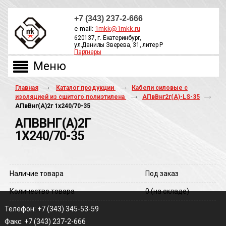
+7 (343) 237-2-666
e-mail:
1mkk@1mkk.ru
620137, г. Екатеринбург,
ул.Данилы Зверева, 31, литер Р
Партнеры
ОБРАТНЫЙ ЗВОНОК
Главная
Каталог продукции
Кабели силовые с
изоляцией из сшитого полиэтилена
АПвВнг2г(А)-LS-35
АПвВнг(A)2г 1х240/70-35
АПВВНГ(A)2Г
1Х240/70-35
Наличие товара
Под заказ
Количество товара
0
(на складе)
Телефон: +7 (343) 345-53-59
Факс: +7 (343) 237-2-666