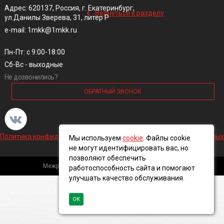
‹
Адрес: 620137, Россия, г. Екатеринбург,
Вернуться к разделу
ул.Данилы Зверева, 31, литер Р
e-mail: 1mkk@1mkk.ru
Пн-Пт: с 9:00-18:00
Сб-Вс - выходные
Не дозвонились?
ОБРАТНЫЙ ЗВОНОК
Политика конфиденциальности и обработки персональных данных
Мы используем
cookie
. Файлы cookie
не могут идентифицировать вас, но
позволяют обеспечить
Межрегиональная кабельная компания, 2016 ©
работоспособность сайта и помогают
улучшать качество обслуживания.
ОК