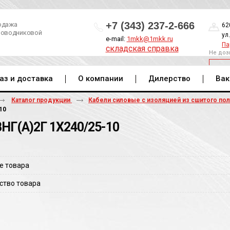
+7 (343) 237-2-666
одажа
62
роводниковой
ул
e-mail:
1mkk@1mkk.ru
Па
складская справка
Не доз
ОБ
аз и доставка
О компании
Дилерство
Вак
Каталог продукции
Кабели силовые с изоляцией из сшитого по
10
НГ(A)2Г 1Х240/25-10
е товара
ство товара