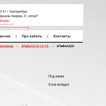
0137, г. Екатеринбург,
.Данилы Зверева, 31, литер Р
ртнеры
вонились?
РАТНЫЙ ЗВОНОК
ансии
Про кабель
Контакты
лиэтилена
АПвВнг2г(А)-LS-10
АПвВнг(A)2г
Под заказ
0
(на складе)