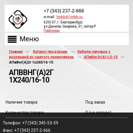
+7 (343) 237-2-666
e-mail:
1mkk@1mkk.ru
620137, г. Екатеринбург,
ул.Данилы Зверева, 31, литер Р
Партнеры
ОБРАТНЫЙ ЗВОНОК
Главная
Каталог продукции
Кабели силовые с
изоляцией из сшитого полиэтилена
АПвВнг2г(А)-LS-10
АПвВнг(A)2г 1х240/16-10
АПВВНГ(A)2Г
1Х240/16-10
Наличие товара
Под заказ
Количество товара
0
(на складе)
Телефон: +7 (343) 345-53-59
Факс: +7 (343) 237-2-666