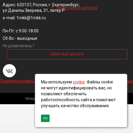
‹
Адрес: 620137, Россия, г. Екатеринбург,
Вернуться к разделу
ул.Данилы Зверева, 31, литер Р
e-mail: 1mkk@1mkk.ru
Пн-Пт: с 9:00-18:00
Сб-Вс - выходные
Не дозвонились?
ОБРАТНЫЙ ЗВОНОК
Политика конфиденциальности и обработки персональных данных
Мы используем
cookie
. Файлы cookie
не могут идентифицировать вас, но
позволяют обеспечить
Межрегиональная кабельная компания, 2016 ©
работоспособность сайта и помогают
улучшать качество обслуживания.
ОК