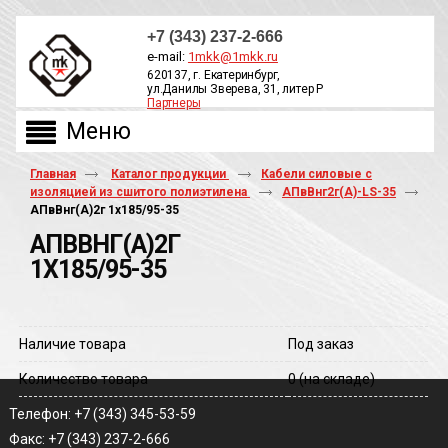
+7 (343) 237-2-666
e-mail:
1mkk@1mkk.ru
620137, г. Екатеринбург,
ул.Данилы Зверева, 31, литер Р
Партнеры
ОБРАТНЫЙ ЗВОНОК
Главная
Каталог продукции
Кабели силовые с
изоляцией из сшитого полиэтилена
АПвВнг2г(А)-LS-35
АПвВнг(A)2г 1х185/95-35
АПВВНГ(A)2Г
1Х185/95-35
Наличие товара
Под заказ
Количество товара
0
(на складе)
Телефон: +7 (343) 345-53-59
Факс: +7 (343) 237-2-666