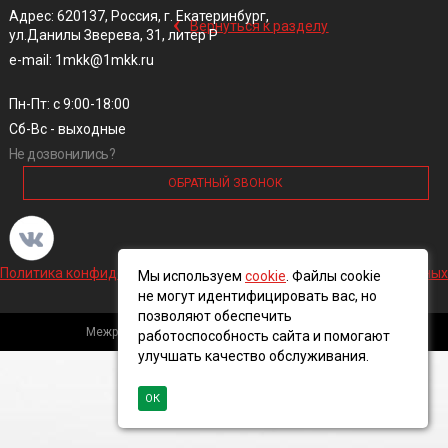
‹
Адрес: 620137, Россия, г. Екатеринбург,
Вернуться к разделу
ул.Данилы Зверева, 31, литер Р
e-mail: 1mkk@1mkk.ru
Пн-Пт: с 9:00-18:00
Сб-Вс - выходные
Не дозвонились?
ОБРАТНЫЙ ЗВОНОК
Политика конфиденциальности и обработки персональных данных
Мы используем
cookie
. Файлы cookie
не могут идентифицировать вас, но
позволяют обеспечить
Межрегиональная кабельная компания, 2016 ©
работоспособность сайта и помогают
улучшать качество обслуживания.
ОК