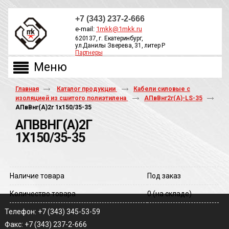
+7 (343) 237-2-666
e-mail:
1mkk@1mkk.ru
620137, г. Екатеринбург,
ул.Данилы Зверева, 31, литер Р
Партнеры
ОБРАТНЫЙ ЗВОНОК
Главная
Каталог продукции
Кабели силовые с
изоляцией из сшитого полиэтилена
АПвВнг2г(А)-LS-35
АПвВнг(A)2г 1х150/35-35
АПВВНГ(A)2Г
1Х150/35-35
Наличие товара
Под заказ
Количество товара
0
(на складе)
Телефон: +7 (343) 345-53-59
Факс: +7 (343) 237-2-666