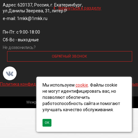
‹
Адрес: 620137, Россия, г. Екатеринбург,
Вернуться к разделу
ул.Данилы Зверева, 31, литер Р
e-mail: 1mkk@1mkk.ru
Пн-Пт: с 9:00-18:00
Сб-Вс - выходные
Не дозвонились?
ОБРАТНЫЙ ЗВОНОК
Политика конфиденциальности и обработки персональных данных
Мы используем
cookie
. Файлы cookie
не могут идентифицировать вас, но
позволяют обеспечить
Межрегиональная кабельная компания, 2016 ©
работоспособность сайта и помогают
улучшать качество обслуживания.
ОК