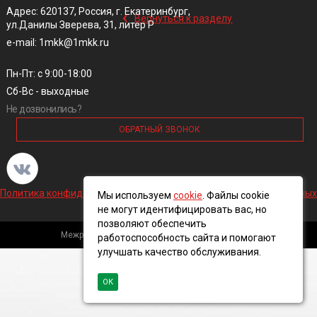
‹
Адрес: 620137, Россия, г. Екатеринбург,
Вернуться к разделу
ул.Данилы Зверева, 31, литер Р
e-mail: 1mkk@1mkk.ru
Пн-Пт: с 9:00-18:00
Сб-Вс - выходные
Не дозвонились?
ОБРАТНЫЙ ЗВОНОК
Политика конфиденциальности и обработки персональных данных
Мы используем
cookie
. Файлы cookie
не могут идентифицировать вас, но
позволяют обеспечить
Межрегиональная кабельная компания, 2016 ©
работоспособность сайта и помогают
улучшать качество обслуживания.
ОК