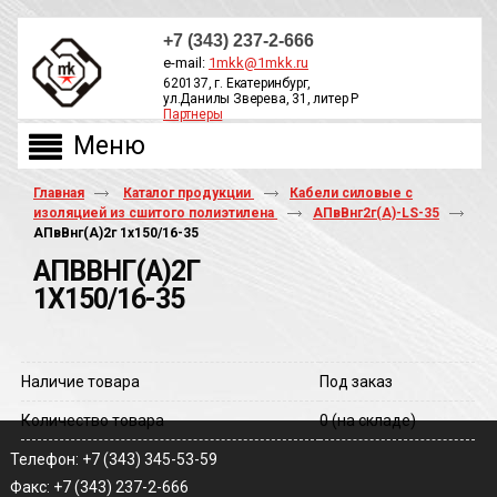
+7 (343) 237-2-666
e-mail:
1mkk@1mkk.ru
620137, г. Екатеринбург,
ул.Данилы Зверева, 31, литер Р
Партнеры
ОБРАТНЫЙ ЗВОНОК
Главная
Каталог продукции
Кабели силовые с
изоляцией из сшитого полиэтилена
АПвВнг2г(А)-LS-35
АПвВнг(A)2г 1х150/16-35
АПВВНГ(A)2Г
1Х150/16-35
Наличие товара
Под заказ
Количество товара
0
(на складе)
Телефон: +7 (343) 345-53-59
Факс: +7 (343) 237-2-666