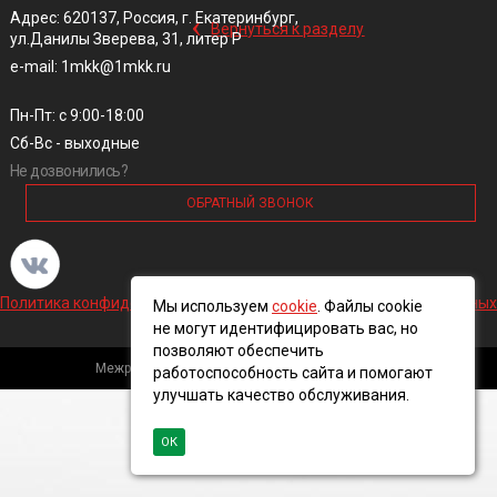
‹
Адрес: 620137, Россия, г. Екатеринбург,
Вернуться к разделу
ул.Данилы Зверева, 31, литер Р
e-mail: 1mkk@1mkk.ru
Пн-Пт: с 9:00-18:00
Сб-Вс - выходные
Не дозвонились?
ОБРАТНЫЙ ЗВОНОК
Политика конфиденциальности и обработки персональных данных
Мы используем
cookie
. Файлы cookie
не могут идентифицировать вас, но
позволяют обеспечить
Межрегиональная кабельная компания, 2016 ©
работоспособность сайта и помогают
улучшать качество обслуживания.
ОК