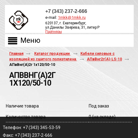
+7 (343) 237-2-666
e-mail:
1mkk@1mkk.ru
620137, г. Екатеринбург,
ул.Данилы Зверева, 31, литер Р
Партнеры
ОБРАТНЫЙ ЗВОНОК
Главная
Каталог продукции
Кабели силовые с
изоляцией из сшитого полиэтилена
АПвВнг2г(А)-LS-10
АПвВнг(A)2г 1х120/50-10
АПВВНГ(A)2Г
1Х120/50-10
Наличие товара
Под заказ
Количество товара
0
(на складе)
Телефон: +7 (343) 345-53-59
Факс: +7 (343) 237-2-666