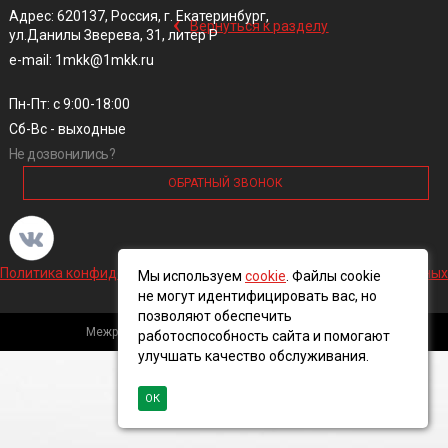
‹
Адрес: 620137, Россия, г. Екатеринбург,
Вернуться к разделу
ул.Данилы Зверева, 31, литер Р
e-mail: 1mkk@1mkk.ru
Пн-Пт: с 9:00-18:00
Сб-Вс - выходные
Не дозвонились?
ОБРАТНЫЙ ЗВОНОК
Политика конфиденциальности и обработки персональных данных
Мы используем
cookie
. Файлы cookie
не могут идентифицировать вас, но
позволяют обеспечить
Межрегиональная кабельная компания, 2016 ©
работоспособность сайта и помогают
улучшать качество обслуживания.
ОК