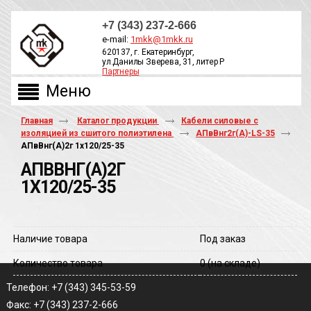
+7 (343) 237-2-666
e-mail:
1mkk@1mkk.ru
620137, г. Екатеринбург,
ул.Данилы Зверева, 31, литер Р
Партнеры
ОБРАТНЫЙ ЗВОНОК
Главная
Каталог продукции
Кабели силовые с
изоляцией из сшитого полиэтилена
АПвВнг2г(А)-LS-35
АПвВнг(A)2г 1х120/25-35
АПВВНГ(A)2Г
1Х120/25-35
Наличие товара
Под заказ
Количество товара
0
(на складе)
Телефон: +7 (343) 345-53-59
Факс: +7 (343) 237-2-666