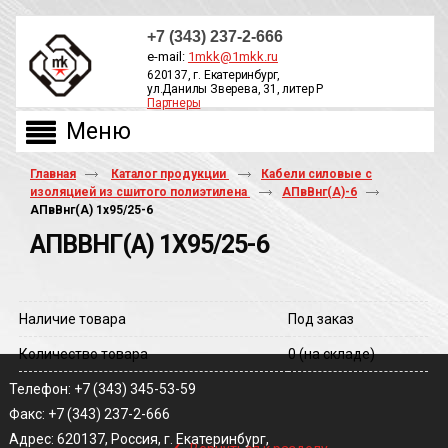
+7 (343) 237-2-666
e-mail:
1mkk@1mkk.ru
620137, г. Екатеринбург,
ул.Данилы Зверева, 31, литер Р
Партнеры
ОБРАТНЫЙ ЗВОНОК
Главная
Каталог продукции
Кабели силовые с
изоляцией из сшитого полиэтилена
АПвВнг(A)-6
АПвВнг(A) 1х95/25-6
АПВВНГ(A) 1Х95/25-6
Наличие товара
Под заказ
Количество товара
0
(на складе)
Телефон: +7 (343) 345-53-59
Факс: +7 (343) 237-2-666
‹
Адрес: 620137, Россия, г. Екатеринбург,