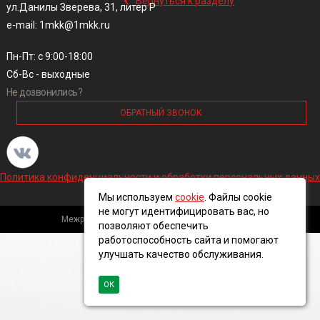
Вернуться к разделу
ул.Данилы Зверева, 31, литер Р
e-mail: 1mkk@1mkk.ru
Пн-Пт: с 9:00-18:00
Сб-Вс - выходные
Не дозвонились?
ОБРАТНЫЙ ЗВОНОК
Политика конфиденциальности и обработки персональных данных
Мы используем
cookie
. Файлы cookie
не могут идентифицировать вас, но
Межрегиональная кабельная компания, 2016 ©
позволяют обеспечить
работоспособность сайта и помогают
улучшать качество обслуживания.
ОК