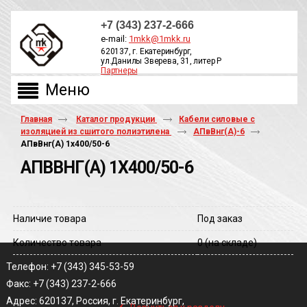
+7 (343) 237-2-666
e-mail:
1mkk@1mkk.ru
620137, г. Екатеринбург,
ул.Данилы Зверева, 31, литер Р
Партнеры
ОБРАТНЫЙ ЗВОНОК
Главная
Каталог продукции
Кабели силовые с
изоляцией из сшитого полиэтилена
АПвВнг(A)-6
АПвВнг(A) 1х400/50-6
АПВВНГ(A) 1Х400/50-6
Наличие товара
Под заказ
Количество товара
0
(на складе)
Телефон: +7 (343) 345-53-59
Факс: +7 (343) 237-2-666
‹
Адрес: 620137, Россия, г. Екатеринбург,