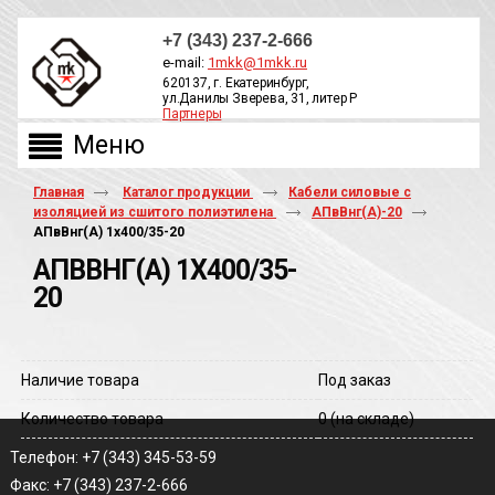
+7 (343) 237-2-666
e-mail:
1mkk@1mkk.ru
620137, г. Екатеринбург,
ул.Данилы Зверева, 31, литер Р
Партнеры
ОБРАТНЫЙ ЗВОНОК
Главная
Каталог продукции
Кабели силовые с
изоляцией из сшитого полиэтилена
АПвВнг(A)-20
АПвВнг(A) 1х400/35-20
АПВВНГ(A) 1Х400/35-
20
Наличие товара
Под заказ
Количество товара
0
(на складе)
Телефон: +7 (343) 345-53-59
Факс: +7 (343) 237-2-666