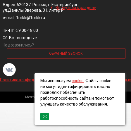
‹
Адрес: 620137, Россия, г. Екатеринбург,
Вернуться к разделу
ул.Данилы Зверева, 31, литер Р
e-mail: 1mkk@1mkk.ru
Пн-Пт: с 9:00-18:00
Сб-Вс - выходные
Не дозвонились?
ОБРАТНЫЙ ЗВОНОК
Политика конфиденциальности и обработки персональных данных
Мы используем
cookie
. Файлы cookie
не могут идентифицировать вас, но
позволяют обеспечить
Межрегиональная кабельная компания, 2016 ©
работоспособность сайта и помогают
улучшать качество обслуживания.
ОК