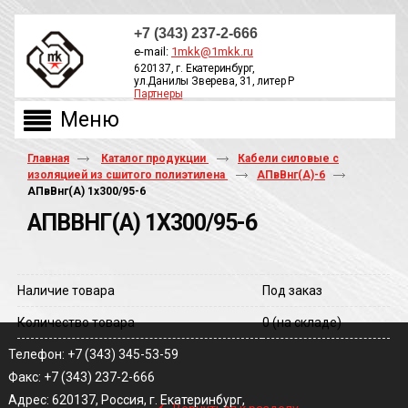
+7 (343) 237-2-666
e-mail:
1mkk@1mkk.ru
620137, г. Екатеринбург,
ул.Данилы Зверева, 31, литер Р
Партнеры
ОБРАТНЫЙ ЗВОНОК
Главная
Каталог продукции
Кабели силовые с
изоляцией из сшитого полиэтилена
АПвВнг(A)-6
АПвВнг(A) 1х300/95-6
АПВВНГ(A) 1Х300/95-6
Наличие товара
Под заказ
Количество товара
0
(на складе)
Телефон: +7 (343) 345-53-59
Факс: +7 (343) 237-2-666
‹
Адрес: 620137, Россия, г. Екатеринбург,