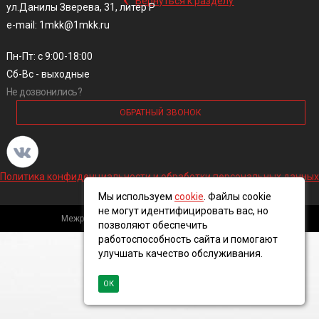
Вернуться к разделу
ул.Данилы Зверева, 31, литер Р
e-mail: 1mkk@1mkk.ru
Пн-Пт: с 9:00-18:00
Сб-Вс - выходные
Не дозвонились?
ОБРАТНЫЙ ЗВОНОК
Политика конфиденциальности и обработки персональных данных
Мы используем
cookie
. Файлы cookie
не могут идентифицировать вас, но
Межрегиональная кабельная компания, 2016 ©
позволяют обеспечить
работоспособность сайта и помогают
улучшать качество обслуживания.
ОК