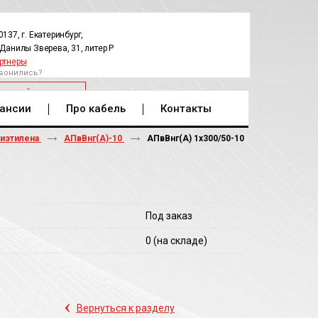
0137, г. Екатеринбург,
.Данилы Зверева, 31, литер Р
ртнеры
вонились?
РАТНЫЙ ЗВОНОК
ансии
Про кабель
Контакты
лиэтилена
АПвВнг(A)-10
АПвВнг(A) 1х300/50-10
Под заказ
0
(на складе)
‹
Вернуться к разделу