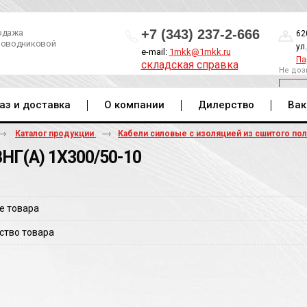
+7 (343) 237-2-666
одажа
62
роводниковой
ул
e-mail:
1mkk@1mkk.ru
Па
складская справка
Не доз
ОБ
аз и доставка
О компании
Дилерство
Вак
Каталог продукции
Кабели силовые с изоляцией из сшитого по
НГ(A) 1Х300/50-10
е товара
ство товара