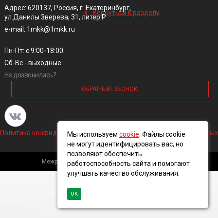
‹
Адрес: 620137, Россия, г. Екатеринбург,
Вернуться к разделу
ул.Данилы Зверева, 31, литер Р
e-mail: 1mkk@1mkk.ru
Пн-Пт: с 9:00-18:00
Сб-Вс - выходные
Не дозвонились?
ОБРАТНЫЙ ЗВОНОК
Политика конфиденциальности и обработки персональных данных
Мы используем
cookie
. Файлы cookie
не могут идентифицировать вас, но
позволяют обеспечить
Межрегиональная кабельная компания, 2016 ©
работоспособность сайта и помогают
улучшать качество обслуживания.
ОК