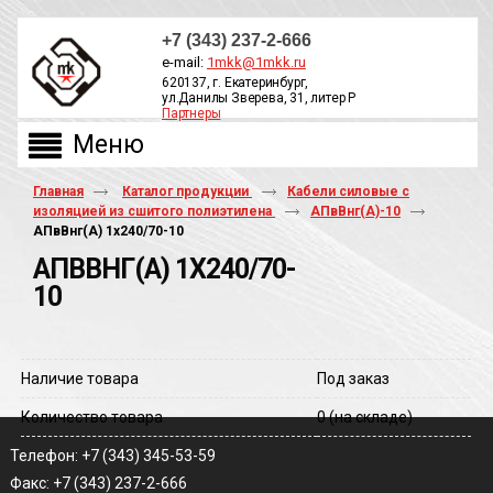
+7 (343) 237-2-666
e-mail:
1mkk@1mkk.ru
620137, г. Екатеринбург,
ул.Данилы Зверева, 31, литер Р
Партнеры
ОБРАТНЫЙ ЗВОНОК
Главная
Каталог продукции
Кабели силовые с
изоляцией из сшитого полиэтилена
АПвВнг(A)-10
АПвВнг(A) 1х240/70-10
АПВВНГ(A) 1Х240/70-
10
Наличие товара
Под заказ
Количество товара
0
(на складе)
Телефон: +7 (343) 345-53-59
Факс: +7 (343) 237-2-666