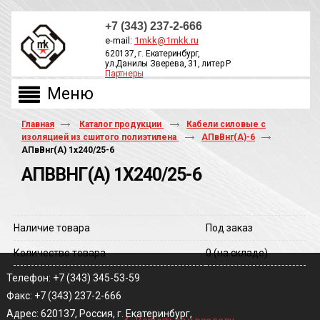
+7 (343) 237-2-666
e-mail:
1mkk@1mkk.ru
620137, г. Екатеринбург,
ул.Данилы Зверева, 31, литер Р
Партнеры
ОБРАТНЫЙ ЗВОНОК
Главная
Каталог продукции
Кабели силовые с
изоляцией из сшитого полиэтилена
АПвВнг(A)-6
АПвВнг(A) 1х240/25-6
АПВВНГ(A) 1Х240/25-6
Наличие товара
Под заказ
Количество товара
0
(на складе)
Телефон: +7 (343) 345-53-59
Факс: +7 (343) 237-2-666
‹
Адрес: 620137, Россия, г. Екатеринбург,