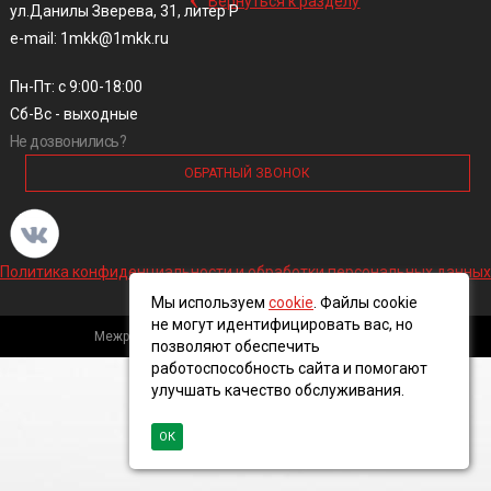
Вернуться к разделу
ул.Данилы Зверева, 31, литер Р
e-mail: 1mkk@1mkk.ru
Пн-Пт: с 9:00-18:00
Сб-Вс - выходные
Не дозвонились?
ОБРАТНЫЙ ЗВОНОК
Политика конфиденциальности и обработки персональных данных
Мы используем
cookie
. Файлы cookie
не могут идентифицировать вас, но
Межрегиональная кабельная компания, 2016 ©
позволяют обеспечить
работоспособность сайта и помогают
улучшать качество обслуживания.
ОК