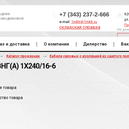
+7 (343) 237-2-666
одажа
62
роводниковой
ул
e-mail:
1mkk@1mkk.ru
Па
складская справка
Не доз
ОБ
аз и доставка
О компании
Дилерство
Вак
Каталог продукции
Кабели силовые с изоляцией из сшитого по
НГ(A) 1Х240/16-6
е товара
ство товара