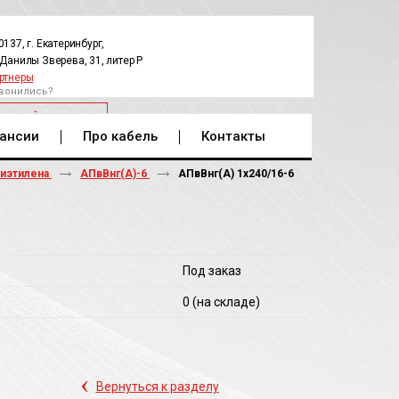
0137, г. Екатеринбург,
.Данилы Зверева, 31, литер Р
ртнеры
вонились?
РАТНЫЙ ЗВОНОК
ансии
Про кабель
Контакты
лиэтилена
АПвВнг(A)-6
АПвВнг(A) 1х240/16-6
Под заказ
0
(на складе)
‹
Вернуться к разделу