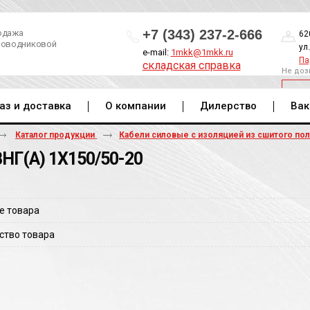
+7 (343) 237-2-666
одажа
62
роводниковой
ул
e-mail:
1mkk@1mkk.ru
Па
складская справка
Не доз
ОБ
аз и доставка
О компании
Дилерство
Вак
Каталог продукции
Кабели силовые с изоляцией из сшитого по
НГ(A) 1Х150/50-20
е товара
ство товара