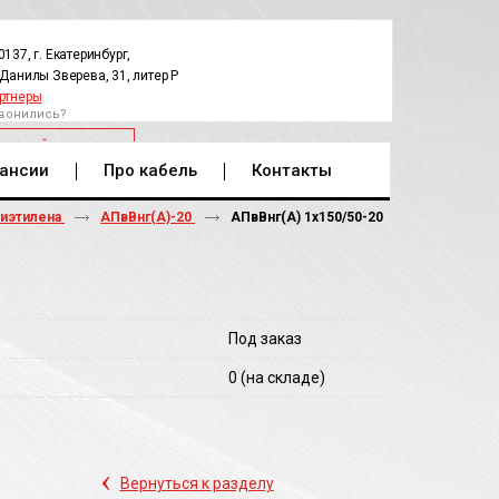
0137, г. Екатеринбург,
.Данилы Зверева, 31, литер Р
ртнеры
вонились?
РАТНЫЙ ЗВОНОК
ансии
Про кабель
Контакты
лиэтилена
АПвВнг(A)-20
АПвВнг(A) 1х150/50-20
Под заказ
0
(на складе)
‹
Вернуться к разделу