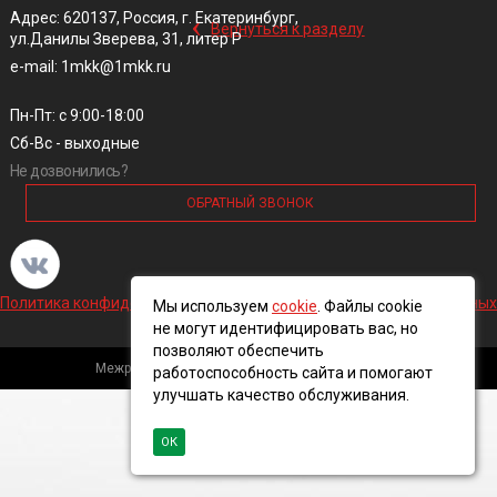
‹
Адрес: 620137, Россия, г. Екатеринбург,
Вернуться к разделу
ул.Данилы Зверева, 31, литер Р
e-mail: 1mkk@1mkk.ru
Пн-Пт: с 9:00-18:00
Сб-Вс - выходные
Не дозвонились?
ОБРАТНЫЙ ЗВОНОК
Политика конфиденциальности и обработки персональных данных
Мы используем
cookie
. Файлы cookie
не могут идентифицировать вас, но
позволяют обеспечить
Межрегиональная кабельная компания, 2016 ©
работоспособность сайта и помогают
улучшать качество обслуживания.
ОК