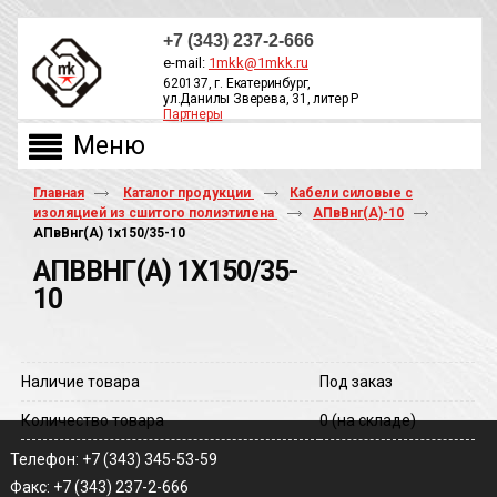
+7 (343) 237-2-666
e-mail:
1mkk@1mkk.ru
620137, г. Екатеринбург,
ул.Данилы Зверева, 31, литер Р
Партнеры
ОБРАТНЫЙ ЗВОНОК
Главная
Каталог продукции
Кабели силовые с
изоляцией из сшитого полиэтилена
АПвВнг(A)-10
АПвВнг(A) 1х150/35-10
АПВВНГ(A) 1Х150/35-
10
Наличие товара
Под заказ
Количество товара
0
(на складе)
Телефон: +7 (343) 345-53-59
Факс: +7 (343) 237-2-666