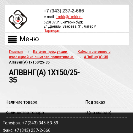
+7 (343) 237-2-666
e-mail:
1mkk@1mkk.ru
620137, г. Екатеринбург,
ул.Данилы Зверева, 31, литер Р
Партнеры
ОБРАТНЫЙ ЗВОНОК
Главная
Каталог продукции
Кабели силовые с
изоляцией из сшитого полиэтилена
АПвВнг(A)-35
АПвВнг(A) 1х150/25-35
АПВВНГ(A) 1Х150/25-
35
Наличие товара
Под заказ
Количество товара
0
(на складе)
Телефон: +7 (343) 345-53-59
Факс: +7 (343) 237-2-666