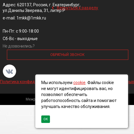
‹
Адрес: 620137, Россия, г. Екатеринбург,
Вернуться к разделу
ул.Данилы Зверева, 31, литер Р
e-mail: 1mkk@1mkk.ru
Пн-Пт: с 9:00-18:00
Сб-Вс - выходные
Не дозвонились?
ОБРАТНЫЙ ЗВОНОК
Политика конфиденциальности и обработки персональных данных
Мы используем
cookie
. Файлы cookie
не могут идентифицировать вас, но
позволяют обеспечить
Межрегиональная кабельная компания, 2016 ©
работоспособность сайта и помогают
улучшать качество обслуживания.
ОК