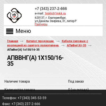
+7 (343) 237-2-666
e-mail:
1mkk@1mkk.ru
620137, г. Екатеринбург,
ул.Данилы Зверева, 31, литер Р
Партнеры
ОБРАТНЫЙ ЗВОНОК
Главная
Каталог продукции
Кабели силовые с
изоляцией из сшитого полиэтилена
АПвВнг(A)-35
АПвВнг(A) 1х150/16-35
АПВВНГ(A) 1Х150/16-
35
Наличие товара
Под заказ
Количество товара
0
(на складе)
Телефон: +7 (343) 345-53-59
Факс: +7 (343) 237-2-666