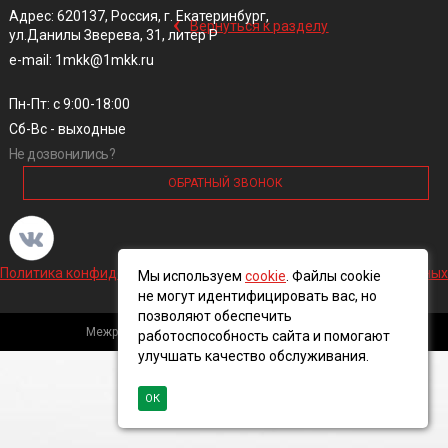
‹
Адрес: 620137, Россия, г. Екатеринбург,
Вернуться к разделу
ул.Данилы Зверева, 31, литер Р
e-mail: 1mkk@1mkk.ru
Пн-Пт: с 9:00-18:00
Сб-Вс - выходные
Не дозвонились?
ОБРАТНЫЙ ЗВОНОК
Политика конфиденциальности и обработки персональных данных
Мы используем
cookie
. Файлы cookie
не могут идентифицировать вас, но
позволяют обеспечить
Межрегиональная кабельная компания, 2016 ©
работоспособность сайта и помогают
улучшать качество обслуживания.
ОК