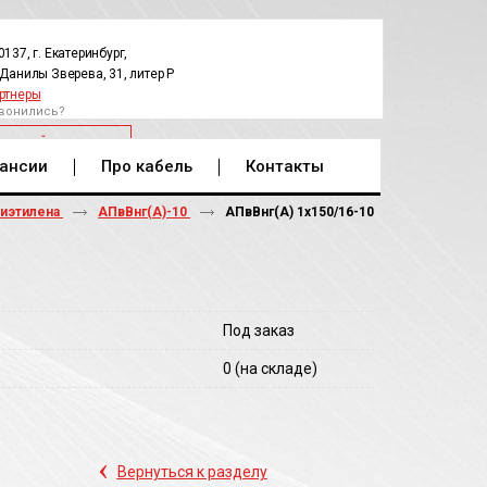
0137, г. Екатеринбург,
.Данилы Зверева, 31, литер Р
ртнеры
вонились?
РАТНЫЙ ЗВОНОК
ансии
Про кабель
Контакты
лиэтилена
АПвВнг(A)-10
АПвВнг(A) 1х150/16-10
Под заказ
0
(на складе)
‹
Вернуться к разделу