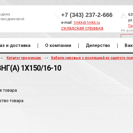
+7 (343) 237-2-666
одажа
62
роводниковой
ул
e-mail:
1mkk@1mkk.ru
Па
складская справка
Не доз
ОБ
аз и доставка
О компании
Дилерство
Вак
Каталог продукции
Кабели силовые с изоляцией из сшитого по
НГ(A) 1Х150/16-10
е товара
ство товара