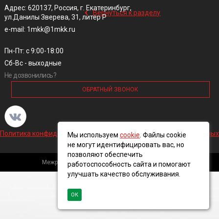
‹
Адрес: 620137, Россия, г. Екатеринбург,
Вернуться к разделу
ул.Данилы Зверева, 31, литер Р
e-mail: 1mkk@1mkk.ru
Пн-Пт: с 9:00-18:00
Сб-Вс - выходные
Не дозвонились?
ОБРАТНЫЙ ЗВОНОК
Политика конфиденциальности и обработки персональных данных
Мы используем
cookie
. Файлы cookie
не могут идентифицировать вас, но
позволяют обеспечить
Межрегиональная кабельная компания, 2016 ©
работоспособность сайта и помогают
улучшать качество обслуживания.
ОК