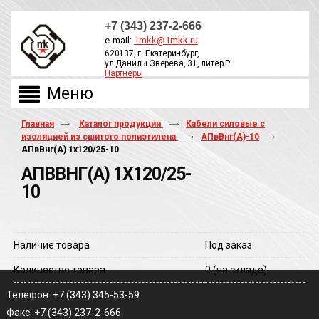
+7 (343) 237-2-666
e-mail:
1mkk@1mkk.ru
620137, г. Екатеринбург,
ул.Данилы Зверева, 31, литер Р
Партнеры
ОБРАТНЫЙ ЗВОНОК
Главная
Каталог продукции
Кабели силовые с
изоляцией из сшитого полиэтилена
АПвВнг(A)-10
АПвВнг(A) 1х120/25-10
АПВВНГ(A) 1Х120/25-
10
Наличие товара
Под заказ
Количество товара
0
(на складе)
Телефон: +7 (343) 345-53-59
Факс: +7 (343) 237-2-666