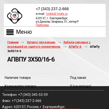
+7 (343) 237-2-666
e-mail:
1mkk@1mkk.ru
620137, г. Екатеринбург,
ул.Данилы Зверева, 31, литер Р
Партнеры
ОБРАТНЫЙ ЗВОНОК
Главная
Каталог продукции
Кабели силовые с
изоляцией из сшитого полиэтилена
АПвПу-6
АПвПу
3х50/16-6
АПВПУ 3Х50/16-6
Наличие товара
Под заказ
Количество товара
0
(на складе)
Телефон: +7 (343) 345-53-59
Факс: +7 (343) 237-2-666
‹
Адрес: 620137, Россия, г. Екатеринбург,