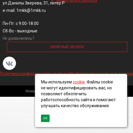
Вернуться к разделу
ул.Данилы Зверева, 31, литер Р
e-mail: 1mkk@1mkk.ru
Пн-Пт: с 9:00-18:00
Сб-Вс - выходные
Не дозвонились?
ОБРАТНЫЙ ЗВОНОК
Политика конфиденциальности и обработки персональных данных
Мы используем
cookie
. Файлы cookie
не могут идентифицировать вас, но
Межрегиональная кабельная компания, 2016 ©
позволяют обеспечить
работоспособность сайта и помогают
улучшать качество обслуживания.
ОК