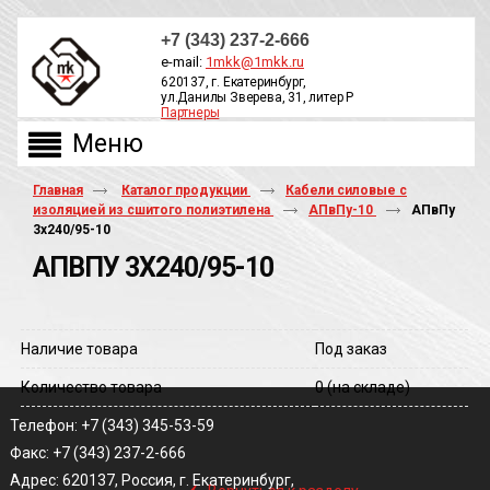
+7 (343) 237-2-666
e-mail:
1mkk@1mkk.ru
620137, г. Екатеринбург,
ул.Данилы Зверева, 31, литер Р
Партнеры
ОБРАТНЫЙ ЗВОНОК
Главная
Каталог продукции
Кабели силовые с
изоляцией из сшитого полиэтилена
АПвПу-10
АПвПу
3х240/95-10
АПВПУ 3Х240/95-10
Наличие товара
Под заказ
Количество товара
0
(на складе)
Телефон: +7 (343) 345-53-59
Факс: +7 (343) 237-2-666
‹
Адрес: 620137, Россия, г. Екатеринбург,