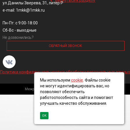
Вернуться к разделу
ул.Данилы Зверева, 31, литер Р
e-mail: 1mkk@1mkk.ru
Пн-Пт: с 9:00-18:00
Сб-Вс - выходные
Не дозвонились?
ОБРАТНЫЙ ЗВОНОК
Политика конфиденциальности и обработки персональных данных
Мы используем
cookie
. Файлы cookie
не могут идентифицировать вас, но
Межрегиональная кабельная компания, 2016 ©
позволяют обеспечить
работоспособность сайта и помогают
улучшать качество обслуживания.
ОК