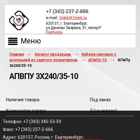
+7 (343) 237-2-666
e-mail:
1mkk@1mkk.ru
620137, г. Екатеринбург,
ул.Данилы Зверева, 31, литер Р
Партнеры
ОБРАТНЫЙ ЗВОНОК
Главная
Каталог продукции
Кабели силовые с
изоляцией из сшитого полиэтилена
АПвПу-10
АПвПу
3х240/35-10
АПВПУ 3Х240/35-10
Наличие товара
Под заказ
Количество товара
0
(на складе)
Телефон: +7 (343) 345-53-59
Факс: +7 (343) 237-2-666
‹
Адрес: 620137, Россия, г. Екатеринбург,