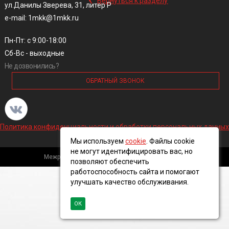
Вернуться к разделу
ул.Данилы Зверева, 31, литер Р
e-mail: 1mkk@1mkk.ru
Пн-Пт: с 9:00-18:00
Сб-Вс - выходные
Не дозвонились?
ОБРАТНЫЙ ЗВОНОК
Политика конфиденциальности и обработки персональных данных
Мы используем
cookie
. Файлы cookie
не могут идентифицировать вас, но
Межрегиональная кабельная компания, 2016 ©
позволяют обеспечить
работоспособность сайта и помогают
улучшать качество обслуживания.
ОК