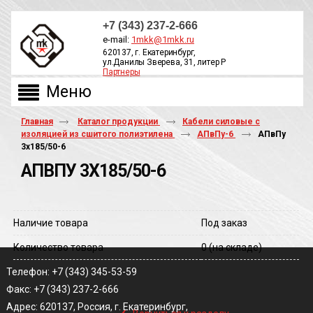
+7 (343) 237-2-666
e-mail:
1mkk@1mkk.ru
620137, г. Екатеринбург,
ул.Данилы Зверева, 31, литер Р
Партнеры
ОБРАТНЫЙ ЗВОНОК
Главная
Каталог продукции
Кабели силовые с
изоляцией из сшитого полиэтилена
АПвПу-6
АПвПу
3х185/50-6
АПВПУ 3Х185/50-6
Наличие товара
Под заказ
Количество товара
0
(на складе)
Телефон: +7 (343) 345-53-59
Факс: +7 (343) 237-2-666
‹
Адрес: 620137, Россия, г. Екатеринбург,