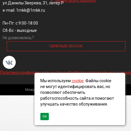
Вернуться к разделу
ул.Данилы Зверева, 31, литер Р
e-mail: 1mkk@1mkk.ru
Пн-Пт: с 9:00-18:00
Сб-Вс - выходные
Не дозвонились?
ОБРАТНЫЙ ЗВОНОК
Политика конфиденциальности и обработки персональных данных
Мы используем
cookie
. Файлы cookie
не могут идентифицировать вас, но
Межрегиональная кабельная компания, 2016 ©
позволяют обеспечить
работоспособность сайта и помогают
улучшать качество обслуживания.
ОК