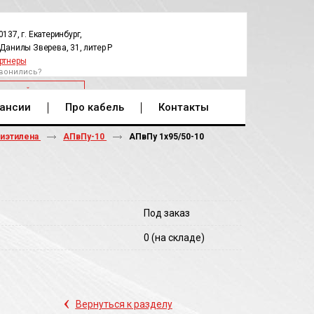
0137, г. Екатеринбург,
.Данилы Зверева, 31, литер Р
ртнеры
вонились?
РАТНЫЙ ЗВОНОК
ансии
Про кабель
Контакты
лиэтилена
АПвПу-10
АПвПу 1х95/50-10
Под заказ
0
(на складе)
‹
Вернуться к разделу