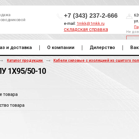
+7 (343) 237-2-666
одажа
62
роводниковой
ул
e-mail:
1mkk@1mkk.ru
Па
складская справка
Не доз
ОБ
аз и доставка
О компании
Дилерство
Вак
Каталог продукции
Кабели силовые с изоляцией из сшитого по
У 1Х95/50-10
е товара
ство товара