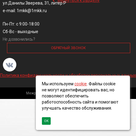
Вернуться к разделу
ул.Данилы Зверева, 31, литер Р
e-mail: 1mkk@1mkk.ru
Пн-Пт: с 9:00-18:00
Сб-Вс - выходные
Не дозвонились?
ОБРАТНЫЙ ЗВОНОК
Политика конфиденциальности и обработки персональных данных
Мы используем
cookie
. Файлы cookie
не могут идентифицировать вас, но
Межрегиональная кабельная компания, 2016 ©
позволяют обеспечить
работоспособность сайта и помогают
улучшать качество обслуживания.
ОК