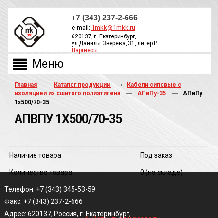
+7 (343) 237-2-666
e-mail:
1mkk@1mkk.ru
620137, г. Екатеринбург,
ул.Данилы Зверева, 31, литер Р
Партнеры
ОБРАТНЫЙ ЗВОНОК
Главная
Каталог продукции
Кабели силовые с
изоляцией из сшитого полиэтилена
АПвПу-35
АПвПу
1х500/70-35
АПВПУ 1Х500/70-35
Наличие товара
Под заказ
Количество товара
0
(на складе)
Телефон: +7 (343) 345-53-59
Факс: +7 (343) 237-2-666
‹
Адрес: 620137, Россия, г. Екатеринбург,