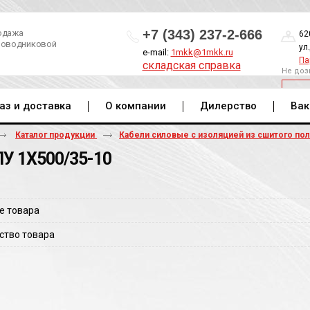
+7 (343) 237-2-666
одажа
62
роводниковой
ул
e-mail:
1mkk@1mkk.ru
Па
складская справка
Не доз
ОБ
аз и доставка
О компании
Дилерство
Вак
Каталог продукции
Кабели силовые с изоляцией из сшитого по
У 1Х500/35-10
е товара
ство товара