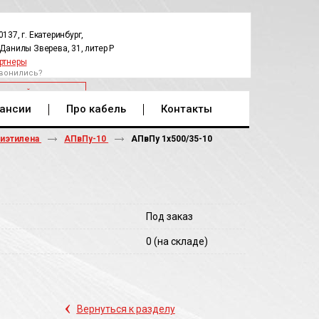
0137, г. Екатеринбург,
.Данилы Зверева, 31, литер Р
ртнеры
вонились?
РАТНЫЙ ЗВОНОК
ансии
Про кабель
Контакты
лиэтилена
АПвПу-10
АПвПу 1х500/35-10
Под заказ
0
(на складе)
‹
Вернуться к разделу