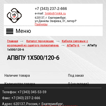
+7 (343) 237-2-666
e-mail:
1mkk@1mkk.ru
620137, г. Екатеринбург,
ул.Данилы Зверева, 31, литер Р
Партнеры
ОБРАТНЫЙ ЗВОНОК
Главная
Каталог продукции
Кабели силовые с
изоляцией из сшитого полиэтилена
АПвПу-6
АПвПу
1х500/120-6
АПВПУ 1Х500/120-6
Наличие товара
Под заказ
Количество товара
0
(на складе)
Телефон: +7 (343) 345-53-59
Факс: +7 (343) 237-2-666
‹
Адрес: 620137, Россия, г. Екатеринбург,