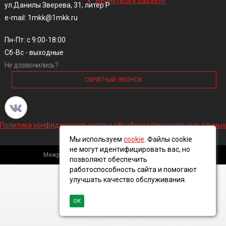
Вернуться к разделу
ул.Данилы Зверева, 31, литер Р
e-mail: 1mkk@1mkk.ru
Пн-Пт: с 9:00-18:00
Сб-Вс - выходные
Не дозвонились?
ОБРАТНЫЙ ЗВОНОК
Политика конфиденциальности и обработки персональных данных
Мы используем
cookie
. Файлы cookie
не могут идентифицировать вас, но
Межрегиональная кабельная компания, 2016 ©
позволяют обеспечить
работоспособность сайта и помогают
улучшать качество обслуживания.
ОК