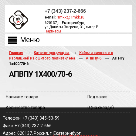
+7 (343) 237-2-666
e-mail:
1mkk@1mkk.ru
620137, г. Екатеринбург,
ул.Данилы Зверева, 31, литер Р
Партнеры
ОБРАТНЫЙ ЗВОНОК
Главная
Каталог продукции
Кабели силовые с
изоляцией из сшитого полиэтилена
АПвПу-6
АПвПу
1х400/70-6
АПВПУ 1Х400/70-6
Наличие товара
Под заказ
Количество товара
0
(на складе)
Телефон: +7 (343) 345-53-59
Факс: +7 (343) 237-2-666
‹
Адрес: 620137, Россия, г. Екатеринбург,