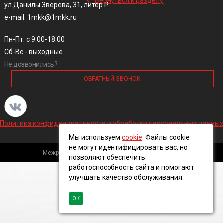
Вернуться к разделу
ул.Данилы Зверева, 31, литер Р
e-mail: 1mkk@1mkk.ru
Пн-Пт: с 9:00-18:00
Сб-Вс - выходные
Не дозвонились?
ОБРАТНЫЙ ЗВОНОК
Политика конфиденциальности и обработки персональных данных
Мы используем
cookie
. Файлы cookie
не могут идентифицировать вас, но
Межрегиональная кабельная компания, 2016 ©
позволяют обеспечить
работоспособность сайта и помогают
улучшать качество обслуживания.
ОК