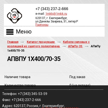
+7 (343) 237-2-666
e-mail:
1mkk@1mkk.ru
620137, г. Екатеринбург,
ул.Данилы Зверева, 31, литер Р
Партнеры
ОБРАТНЫЙ ЗВОНОК
Главная
Каталог продукции
Кабели силовые с
изоляцией из сшитого полиэтилена
АПвПу-35
АПвПу
1х400/70-35
АПВПУ 1Х400/70-35
Наличие товара
Под заказ
Количество товара
0
(на складе)
Телефон: +7 (343) 345-53-59
Факс: +7 (343) 237-2-666
‹
Адрес: 620137, Россия, г. Екатеринбург,