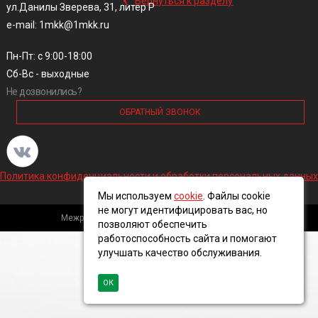
Вернуться к разделу
ул.Данилы Зверева, 31, литер Р
e-mail: 1mkk@1mkk.ru
Пн-Пт: с 9:00-18:00
Сб-Вс - выходные
Не дозвонились?
ОБРАТНЫЙ ЗВОНОК
Политика конфиденциальности и обработки персональных данных
Мы используем
cookie
. Файлы cookie
не могут идентифицировать вас, но
Межрегиональная кабельная компания, 2016 ©
позволяют обеспечить
работоспособность сайта и помогают
улучшать качество обслуживания.
ОК