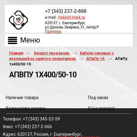
+7 (343) 237-2-666
e-mail:
1mkk@1mkk.ru
620137, г. Екатеринбург,
ул.Данилы Зверева, 31, литер Р
Партнеры
ОБРАТНЫЙ ЗВОНОК
Главная
Каталог продукции
Кабели силовые с
изоляцией из сшитого полиэтилена
АПвПу-10
АПвПу
1х400/50-10
АПВПУ 1Х400/50-10
Наличие товара
Под заказ
Количество товара
0
(на складе)
Телефон: +7 (343) 345-53-59
Факс: +7 (343) 237-2-666
‹
Адрес: 620137, Россия, г. Екатеринбург,