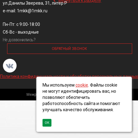
Вернуться к разделу
ул.Данилы Зверева, 31, литер Р
e-mail: 1mkk@1mkk.ru
Пн-Пт: с 9:00-18:00
Сб-Вс - выходные
Не дозвонились?
ОБРАТНЫЙ ЗВОНОК
Политика конфиденциальности и обработки персональных данных
Мы используем
cookie
. Файлы cookie
не могут идентифицировать вас, но
Межрегиональная кабельная компания, 2016 ©
позволяют обеспечить
работоспособность сайта и помогают
улучшать качество обслуживания.
ОК