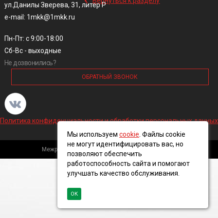
Вернуться к разделу
ул.Данилы Зверева, 31, литер Р
e-mail: 1mkk@1mkk.ru
Пн-Пт: с 9:00-18:00
Сб-Вс - выходные
Не дозвонились?
ОБРАТНЫЙ ЗВОНОК
Политика конфиденциальности и обработки персональных данных
Мы используем
cookie
. Файлы cookie
не могут идентифицировать вас, но
Межрегиональная кабельная компания, 2016 ©
позволяют обеспечить
работоспособность сайта и помогают
улучшать качество обслуживания.
ОК