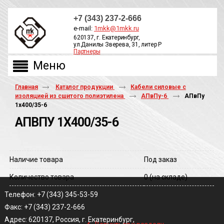
+7 (343) 237-2-666
e-mail:
1mkk@1mkk.ru
620137, г. Екатеринбург,
ул.Данилы Зверева, 31, литер Р
Партнеры
ОБРАТНЫЙ ЗВОНОК
Главная
Каталог продукции
Кабели силовые с
изоляцией из сшитого полиэтилена
АПвПу-6
АПвПу
1х400/35-6
АПВПУ 1Х400/35-6
Наличие товара
Под заказ
Количество товара
0
(на складе)
Телефон: +7 (343) 345-53-59
Факс: +7 (343) 237-2-666
‹
Адрес: 620137, Россия, г. Екатеринбург,