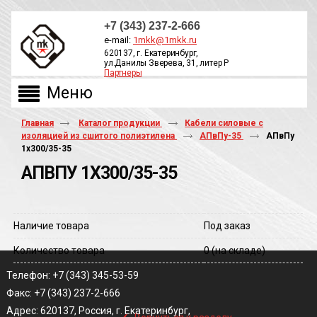
+7 (343) 237-2-666
e-mail:
1mkk@1mkk.ru
620137, г. Екатеринбург,
ул.Данилы Зверева, 31, литер Р
Партнеры
ОБРАТНЫЙ ЗВОНОК
Главная
Каталог продукции
Кабели силовые с
изоляцией из сшитого полиэтилена
АПвПу-35
АПвПу
1х300/35-35
АПВПУ 1Х300/35-35
Наличие товара
Под заказ
Количество товара
0
(на складе)
Телефон: +7 (343) 345-53-59
Факс: +7 (343) 237-2-666
‹
Адрес: 620137, Россия, г. Екатеринбург,