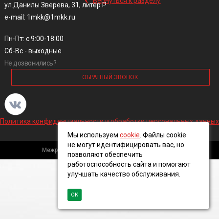
Вернуться к разделу
ул.Данилы Зверева, 31, литер Р
e-mail: 1mkk@1mkk.ru
Пн-Пт: с 9:00-18:00
Сб-Вс - выходные
Не дозвонились?
ОБРАТНЫЙ ЗВОНОК
Политика конфиденциальности и обработки персональных данных
Мы используем
cookie
. Файлы cookie
не могут идентифицировать вас, но
Межрегиональная кабельная компания, 2016 ©
позволяют обеспечить
работоспособность сайта и помогают
улучшать качество обслуживания.
ОК