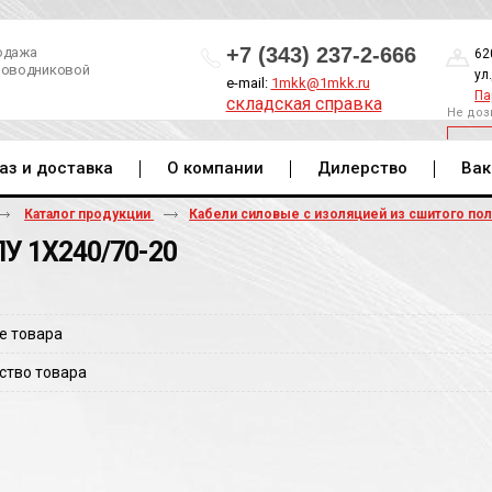
+7 (343) 237-2-666
одажа
62
роводниковой
ул
e-mail:
1mkk@1mkk.ru
Па
складская справка
Не доз
ОБ
аз и доставка
О компании
Дилерство
Вак
Каталог продукции
Кабели силовые с изоляцией из сшитого по
У 1Х240/70-20
е товара
ство товара