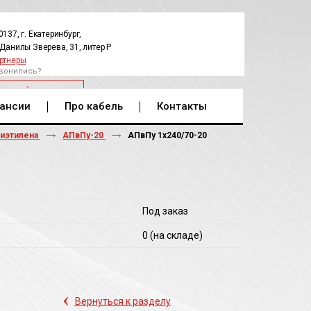
0137, г. Екатеринбург,
.Данилы Зверева, 31, литер Р
ртнеры
вонились?
РАТНЫЙ ЗВОНОК
ансии
Про кабель
Контакты
лиэтилена
АПвПу-20
АПвПу 1х240/70-20
Под заказ
0
(на складе)
‹
Вернуться к разделу