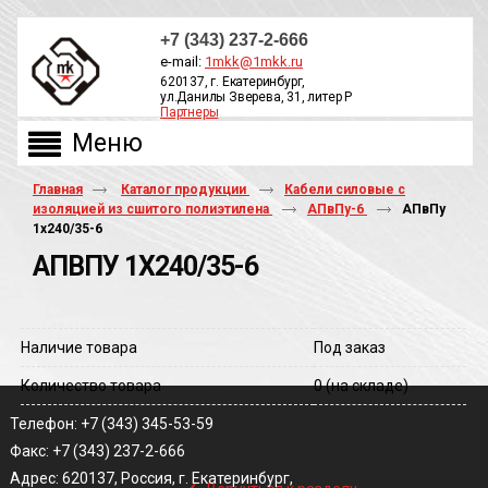
+7 (343) 237-2-666
e-mail:
1mkk@1mkk.ru
620137, г. Екатеринбург,
ул.Данилы Зверева, 31, литер Р
Партнеры
ОБРАТНЫЙ ЗВОНОК
Главная
Каталог продукции
Кабели силовые с
изоляцией из сшитого полиэтилена
АПвПу-6
АПвПу
1х240/35-6
АПВПУ 1Х240/35-6
Наличие товара
Под заказ
Количество товара
0
(на складе)
Телефон: +7 (343) 345-53-59
Факс: +7 (343) 237-2-666
‹
Адрес: 620137, Россия, г. Екатеринбург,