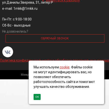
Вернуться к разделу
ул.Данилы Зверева, 31, литер Р
e-mail: 1mkk@1mkk.ru
Пн-Пт: с 9:00-18:00
Сб-Вс - выходные
Не дозвонились?
ОБРАТНЫЙ ЗВОНОК
Политика конфиденциальности и обработки персональных данных
Мы используем
cookie
. Файлы cookie
не могут идентифицировать вас, но
Межрегиональная кабельная компания, 2016 ©
позволяют обеспечить
работоспособность сайта и помогают
улучшать качество обслуживания.
ОК