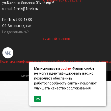
Вернуться к разделу
ул.Данилы Зверева, 31, литер Р
e-mail: 1mkk@1mkk.ru
Пн-Пт: с 9:00-18:00
Сб-Вс - выходные
Не дозвонились?
ОБРАТНЫЙ ЗВОНОК
Политика конфиденциальности и обработки персональных данных
Мы используем
cookie
. Файлы cookie
не могут идентифицировать вас, но
Межрегиональная кабельная компания, 2016 ©
позволяют обеспечить
работоспособность сайта и помогают
улучшать качество обслуживания.
ОК