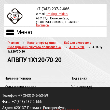
+7 (343) 237-2-666
e-mail:
1mkk@1mkk.ru
620137, г. Екатеринбург,
ул.Данилы Зверева, 31, литер Р
Партнеры
ОБРАТНЫЙ ЗВОНОК
Главная
Каталог продукции
Кабели силовые с
изоляцией из сшитого полиэтилена
АПвПу-20
АПвПу
1х120/70-20
АПВПУ 1Х120/70-20
Наличие товара
Под заказ
Количество товара
0
(на складе)
Телефон: +7 (343) 345-53-59
Факс: +7 (343) 237-2-666
‹
Адрес: 620137, Россия, г. Екатеринбург,