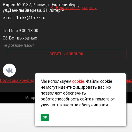
‹
Адрес: 620137, Россия, г. Екатеринбург,
Вернуться к разделу
ул.Данилы Зверева, 31, литер Р
e-mail: 1mkk@1mkk.ru
Пн-Пт: с 9:00-18:00
Сб-Вс - выходные
Не дозвонились?
ОБРАТНЫЙ ЗВОНОК
Политика конфиденциальности и обработки персональных данных
Мы используем
cookie
. Файлы cookie
не могут идентифицировать вас, но
позволяют обеспечить
Межрегиональная кабельная компания, 2016 ©
работоспособность сайта и помогают
улучшать качество обслуживания.
ОК