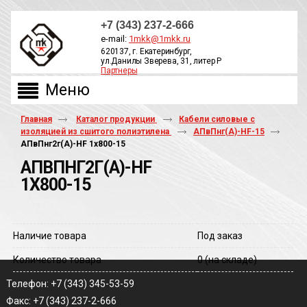
+7 (343) 237-2-666
e-mail:
1mkk@1mkk.ru
620137, г. Екатеринбург,
ул.Данилы Зверева, 31, литер Р
Партнеры
ОБРАТНЫЙ ЗВОНОК
Главная
Каталог продукции
Кабели силовые с
изоляцией из сшитого полиэтилена
АПвПнг(А)-HF-15
АПвПнг2г(A)-HF 1х800-15
АПВПНГ2Г(A)-HF
1Х800-15
Наличие товара
Под заказ
Количество товара
0
(на складе)
Телефон: +7 (343) 345-53-59
Факс: +7 (343) 237-2-666