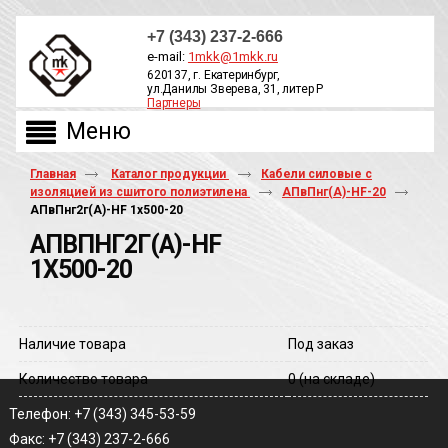
+7 (343) 237-2-666
e-mail:
1mkk@1mkk.ru
620137, г. Екатеринбург,
ул.Данилы Зверева, 31, литер Р
Партнеры
ОБРАТНЫЙ ЗВОНОК
Главная
Каталог продукции
Кабели силовые с
изоляцией из сшитого полиэтилена
АПвПнг(А)-HF-20
АПвПнг2г(A)-HF 1х500-20
АПВПНГ2Г(A)-HF
1Х500-20
Наличие товара
Под заказ
Количество товара
0
(на складе)
Телефон: +7 (343) 345-53-59
Факс: +7 (343) 237-2-666