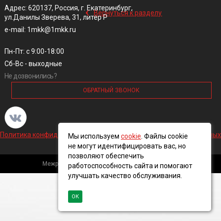
‹
Адрес: 620137, Россия, г. Екатеринбург,
Вернуться к разделу
ул.Данилы Зверева, 31, литер Р
e-mail: 1mkk@1mkk.ru
Пн-Пт: с 9:00-18:00
Сб-Вс - выходные
Не дозвонились?
ОБРАТНЫЙ ЗВОНОК
Политика конфиденциальности и обработки персональных данных
Мы используем
cookie
. Файлы cookie
не могут идентифицировать вас, но
позволяют обеспечить
Межрегиональная кабельная компания, 2016 ©
работоспособность сайта и помогают
улучшать качество обслуживания.
ОК