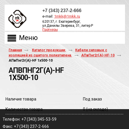
+7 (343) 237-2-666
e-mail:
1mkk@1mkk.ru
620137, г. Екатеринбург,
ул.Данилы Зверева, 31, литер Р
Партнеры
ОБРАТНЫЙ ЗВОНОК
Главная
Каталог продукции
Кабели силовые с
изоляцией из сшитого полиэтилена
АПвПнг2г(А)-HF-10
АПвПнг2г(A)-HF 1х500-10
АПВПНГ2Г(A)-HF
1Х500-10
Наличие товара
Под заказ
Количество товара
0
(на складе)
Телефон: +7 (343) 345-53-59
Факс: +7 (343) 237-2-666