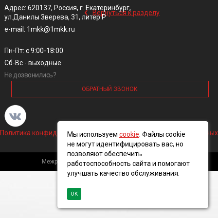
‹
Адрес: 620137, Россия, г. Екатеринбург,
Вернуться к разделу
ул.Данилы Зверева, 31, литер Р
e-mail: 1mkk@1mkk.ru
Пн-Пт: с 9:00-18:00
Сб-Вс - выходные
Не дозвонились?
ОБРАТНЫЙ ЗВОНОК
Политика конфиденциальности и обработки персональных данных
Мы используем
cookie
. Файлы cookie
не могут идентифицировать вас, но
позволяют обеспечить
Межрегиональная кабельная компания, 2016 ©
работоспособность сайта и помогают
улучшать качество обслуживания.
ОК