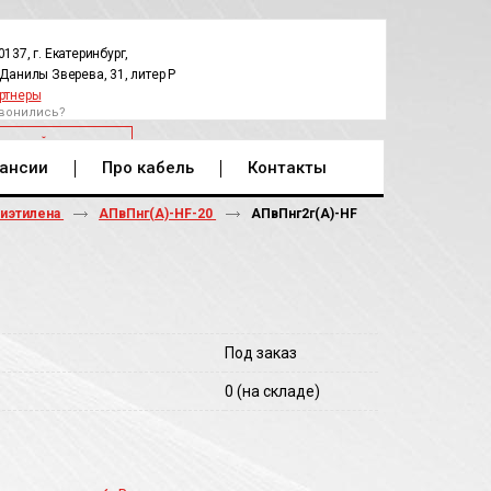
0137, г. Екатеринбург,
.Данилы Зверева, 31, литер Р
ртнеры
вонились?
РАТНЫЙ ЗВОНОК
ансии
Про кабель
Контакты
лиэтилена
АПвПнг(А)-HF-20
АПвПнг2г(A)-HF
Под заказ
0
(на складе)