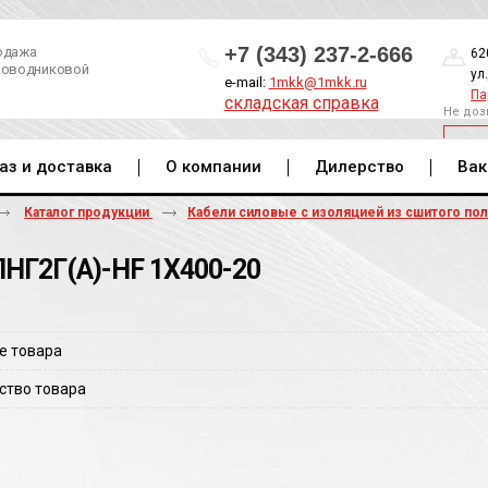
+7 (343) 237-2-666
одажа
62
роводниковой
ул
e-mail:
1mkk@1mkk.ru
Па
складская справка
Не доз
ОБ
аз и доставка
О компании
Дилерство
Вак
Каталог продукции
Кабели силовые с изоляцией из сшитого по
НГ2Г(A)-HF 1Х400-20
е товара
ство товара