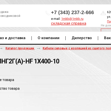
+7 (343) 237-2-666
одажа
62
роводниковой
ул
e-mail:
1mkk@1mkk.ru
Па
складская справка
Не доз
ОБ
аз и доставка
О компании
Дилерство
Вак
Каталог продукции
Кабели силовые с изоляцией из сшитого по
НГ2Г(A)-HF 1Х400-10
е товара
ство товара