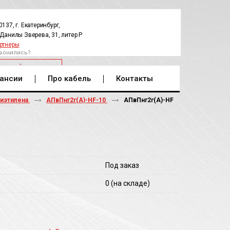
0137, г. Екатеринбург,
.Данилы Зверева, 31, литер Р
ртнеры
вонились?
РАТНЫЙ ЗВОНОК
ансии
Про кабель
Контакты
лиэтилена
АПвПнг2г(А)-HF-10
АПвПнг2г(A)-HF
Под заказ
0
(на складе)