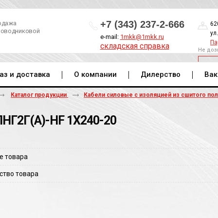
+7 (343) 237-2-666
одажа
62
роводниковой
ул
e-mail:
1mkk@1mkk.ru
Па
складская справка
Не доз
ОБ
аз и доставка
О компании
Дилерство
Вак
Каталог продукции
Кабели силовые с изоляцией из сшитого по
НГ2Г(A)-HF 1Х240-20
е товара
ство товара