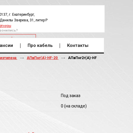
0137, г. Екатеринбург,
.Данилы Зверева, 31, литер Р
ртнеры
вонились?
РАТНЫЙ ЗВОНОК
ансии
Про кабель
Контакты
лиэтилена
АПвПнг(А)-HF-20
АПвПнг2г(A)-HF
Под заказ
0
(на складе)