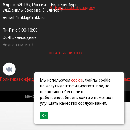
‹
Адрес: 620137, Россия, г. Екатеринбург,
Вернуться к разделу
ул.Данилы Зверева, 31, литер Р
e-mail: 1mkk@1mkk.ru
Пн-Пт: с 9:00-18:00
Сб-Вс - выходные
Не дозвонились?
ОБРАТНЫЙ ЗВОНОК
Политика конфиденциальности и обработки персональных данных
Мы используем
cookie
. Файлы cookie
не могут идентифицировать вас, но
позволяют обеспечить
Межрегиональная кабельная компания, 2016 ©
работоспособность сайта и помогают
улучшать качество обслуживания.
ОК