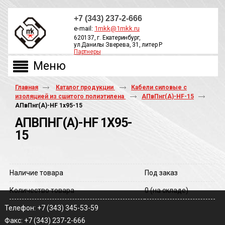
+7 (343) 237-2-666
e-mail:
1mkk@1mkk.ru
620137, г. Екатеринбург,
ул.Данилы Зверева, 31, литер Р
Партнеры
ОБРАТНЫЙ ЗВОНОК
Главная
Каталог продукции
Кабели силовые с
изоляцией из сшитого полиэтилена
АПвПнг(А)-HF-15
АПвПнг(A)-HF 1х95-15
АПВПНГ(A)-HF 1Х95-
15
Наличие товара
Под заказ
Количество товара
0
(на складе)
Телефон: +7 (343) 345-53-59
Факс: +7 (343) 237-2-666