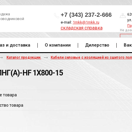
+7 (343) 237-2-666
одажа
62
роводниковой
ул
e-mail:
1mkk@1mkk.ru
Па
складская справка
Не доз
ОБ
аз и доставка
О компании
Дилерство
Вак
Каталог продукции
Кабели силовые с изоляцией из сшитого по
НГ(A)-HF 1Х800-15
е товара
ство товара