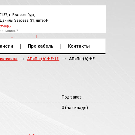
0137, г. Екатеринбург,
.Данилы Зверева, 31, литер Р
ртнеры
вонились?
РАТНЫЙ ЗВОНОК
ансии
Про кабель
Контакты
лиэтилена
АПвПнг(А)-HF-15
АПвПнг(A)-HF
Под заказ
0
(на складе)