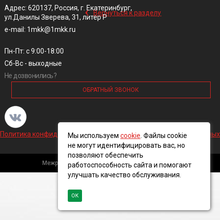
‹
Адрес: 620137, Россия, г. Екатеринбург,
Вернуться к разделу
ул.Данилы Зверева, 31, литер Р
e-mail: 1mkk@1mkk.ru
Пн-Пт: с 9:00-18:00
Сб-Вс - выходные
Не дозвонились?
ОБРАТНЫЙ ЗВОНОК
Политика конфиденциальности и обработки персональных данных
Мы используем
cookie
. Файлы cookie
не могут идентифицировать вас, но
позволяют обеспечить
Межрегиональная кабельная компания, 2016 ©
работоспособность сайта и помогают
улучшать качество обслуживания.
ОК