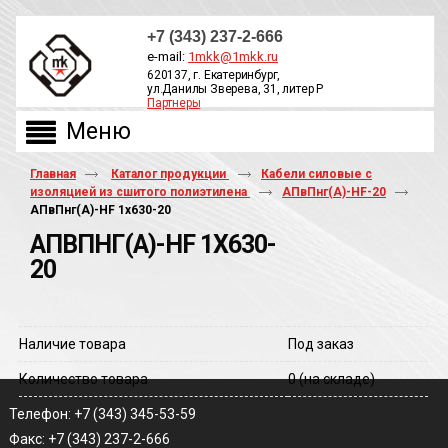
+7 (343) 237-2-666
e-mail:
1mkk@1mkk.ru
620137, г. Екатеринбург,
ул.Данилы Зверева, 31, литер Р
Партнеры
ОБРАТНЫЙ ЗВОНОК
Главная
Каталог продукции
Кабели силовые с
изоляцией из сшитого полиэтилена
АПвПнг(А)-HF-20
АПвПнг(A)-HF 1х630-20
АПВПНГ(A)-HF 1Х630-
20
Наличие товара
Под заказ
Количество товара
0
(на складе)
Телефон: +7 (343) 345-53-59
Факс: +7 (343) 237-2-666